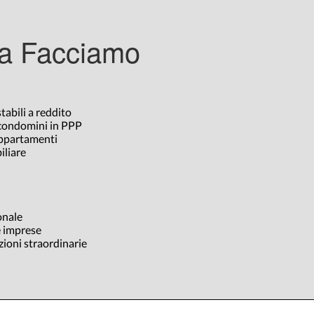
a Facciamo
abili a reddito
condomini in PPP
appartamenti
iliare
onale
 imprese
ioni straordinarie